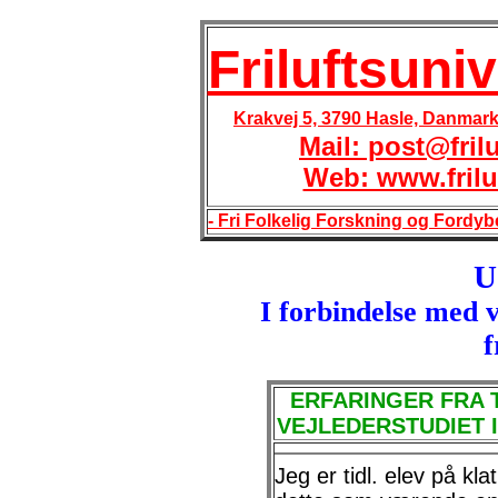
Friluftsuniv
Krakvej 5, 3790 Hasle, Danmark, 
Mail: post@fril
Web: www.frilu
- Fri Folkelig Forskning og Fordybel
U
I forbindelse med v
f
ERFARINGER FRA 
VEJLEDERSTUDIET I
Jeg er tidl. elev på kl