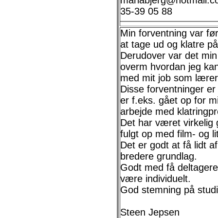
mariabjerg@hotmail.
35-39 05 88
Min forventning var før
at tage ud og klatre p
Derudover var det min 
overm hvordan jeg kan 
med mit job som lærer
Disse forventninger er 
er f.eks. gået op for 
arbejde med klatringpr
Det har været virkelig g
fulgt op med film- og li
Det er godt at få lidt 
bredere grundlag.
Godt med få deltagere. 
være individuelt.
God stemning på studi
Steen Jepsen