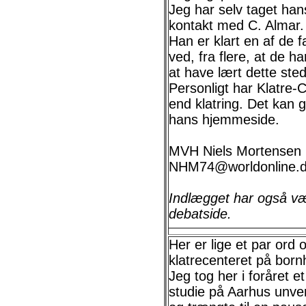
Jeg har selv taget han
kontakt med C. Almar.
Han er klart en af de f
ved, fra flere, at de h
at have lært dette ste
Personligt har Klatre-
end klatring. Det kan g
hans hjemmeside.
MVH Niels Mortensen
NHM74@worldonline.
Indlægget har også væ
debatside.
Her er lige et par ord
klatrecenteret på born
Jeg tog her i foråret et
studie på Aarhus unver