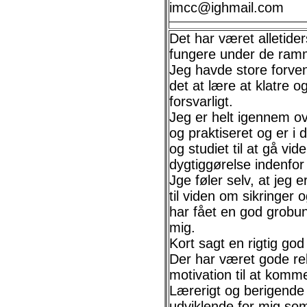
imcc@ighmail.com
Det har været alletid
fungere under de rammer
Jeg havde store forve
det at lære at klatre o
forsvarligt.
Jeg er helt igennem o
og praktiseret og er i 
og studiet til at gå vid
dygtiggørelse indenfor 
Jge føler selv, at jeg 
til viden om sikringer 
har fået en god grobun
mig.
Kort sagt en rigtig god
Der har været gode rel
motivation til at komm
Lærerigt og berigende 
udviklende for mig so