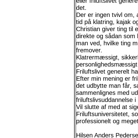
eller friluftslivet gener
det.
Der er ingen tvivl om, 
tid på klatring, kajak og 
Christian giver ting til
direkte og sådan som h
man ved, hvilke ting 
fremover.
Klatrermæssigt, sikk
personlighedsmæssigt h
Friluftslivet generelt h
Efter min mening er fri
det udbytte man får, s
sammenlignes med udb
friluftslivsuddannelse 
Vil slutte af med at si
Friluftsuniversitetet,
professionelt og meget
Hilsen Anders Peders