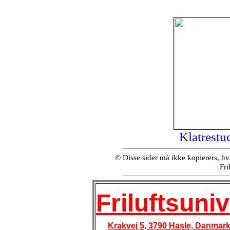
Klatrestud
© Disse sider må ikke kopierers, hver
Fri
Friluftsuniv
Krakvej 5, 3790 Hasle, Danmark, 