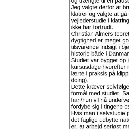
og trængte til en paus
Jeg valgte derfor at br
klatrer og valgte at g
vejlederstudie i klatri
ikke har fortrudt.
Christian Almers teoret
dygtighed er meget go
tilsvarende indsigt i bj
historie både i Danma
Studiet var bygget op 
kursusdage hvorefter 
lærte i praksis på klip
doing).
Dette kræver selvfølge
formål med studiet. Sæ
han/hun vil nå underve
fordybe sig i tingene o
Hvis man i selvstudie p
det faglige udbytte natu
er, at arbejd seriøst 