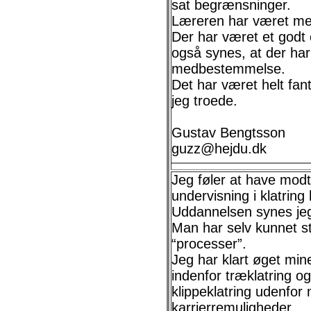
sat begrænsninger.
Læreren har været me
Der har været et godt o
også synes, at der har 
medbestemmelse.
Det har været helt fa
jeg troede.
Gustav Bengtsson
guzz@hejdu.dk
Jeg føler at have mod
undervisning i klatrin
Uddannelsen synes jeg
Man har selv kunnet s
“processer”.
Jeg har klart øget mi
indenfor træklatring og 
klippeklatring udenfor 
karrierremuligheder.