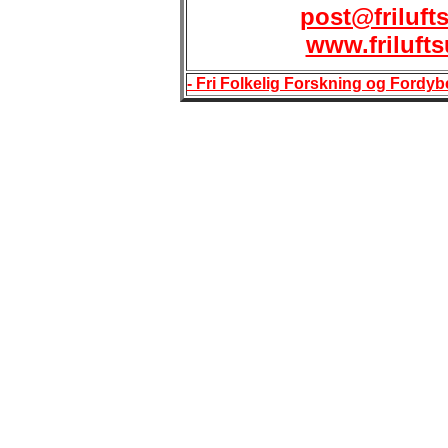
post@friluft
www.frilufts
- Fri Folkelig Forskning og Fordybel