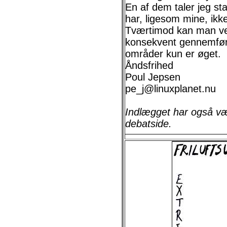
En af dem taler jeg st
har, ligesom mine, ikk
Tværtimod kan man vel
konsekvent gennemført
områder kun er øget.
Åndsfrihed
Poul Jepsen
pe_j@linuxplanet.nu
Indlægget har også væ
debatside.