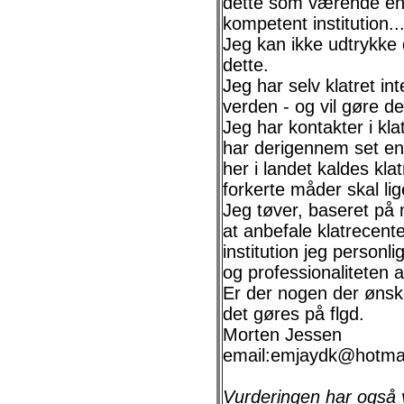
dette som værende en y
kompetent institution..
Jeg kan ikke udtrykke
dette.
Jeg har selv klatret in
verden - og vil gøre det
Jeg har kontakter i klat
har derigennem set en
her i landet kaldes klatr
forkerte måder skal li
Jeg tøver, baseret på 
at anbefale klatrece
institution jeg personli
og professionaliteten a
Er der nogen der ønske
det gøres på flgd.
Morten Jessen
email:emjaydk@hotma
Vurderingen har også 