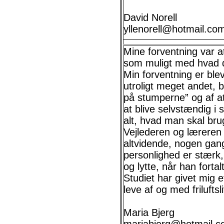
David Norell
yllenorell@hotmail.co
Mine forventning var 
som muligt med hvad de
Min forventning er bleve
utroligt meget andet, b
på stumperne” og af at 
at blive selvstændig i 
alt, hvad man skal bru
Vejlederen og læreren 
altvidende, nogen ga
personlighed er stærk, o
og lytte, når han forta
Studiet har givet mig 
leve af og med friluftsli
Maria Bjerg