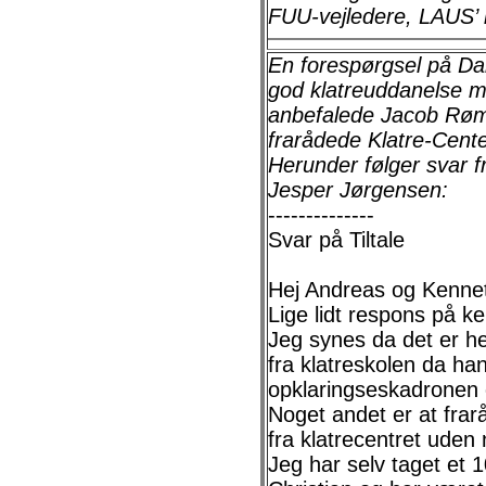
FUU-vejledere, LAUS’
En forespørgsel på Da
god klatreuddanelse m
anbefalede Jacob Røm
frarådede Klatre-Cente
Herunder følger svar f
Jesper Jørgensen:
--------------
Svar på Tiltale
Hej Andreas og Kenne
Lige lidt respons på k
Jeg synes da det er he
fra klatreskolen da han
opklaringseskadronen 
Noget andet er at frar
fra klatrecentret uden
Jeg har selv taget et 