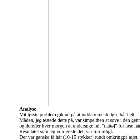
Analyse
Mit første problem gik ud på at inddæmme de løse hår helt.
Måden, jeg testede dette på, var simpelthen at sove i den gen
og derefter hver morgen at undersøge mit "nattøj" for løse hår
Resultatet som jeg vurderede det, var fornuftigt.
Der var ganske få hår (10-15 stykker) rundt omkring
på tøjet