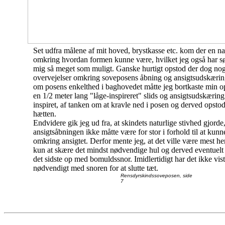
Set udfra målene af mit hoved, brystkasse etc. kom der en nat
omkring hvordan formen kunne være, hvilket jeg også har sø
mig så meget som muligt. Ganske hurtigt opstod der dog no
overvejelser omkring soveposens åbning og ansigtsudskæri
om posens enkelthed i baghovedet måtte jeg bortkaste min o
en 1/2 meter lang "låge-inspireret" slids og ansigtsudskæring.
inspiret, af tanken om at kravle ned i posen og derved opsto
hætten.
Endvidere gik jeg ud fra, at skindets naturlige stivhed gjorde,
ansigtsåbningen ikke måtte være for stor i forhold til at kunn
omkring ansigtet. Derfor mente jeg, at det ville være mest h
kun at skære det mindst nødvendige hul og derved eventuel
det sidste op med bomuldssnor. Imidlertidigt har det ikke vist
nødvendigt med snoren for at slutte tæt.
Rensdyrskindssoveposen, side
7