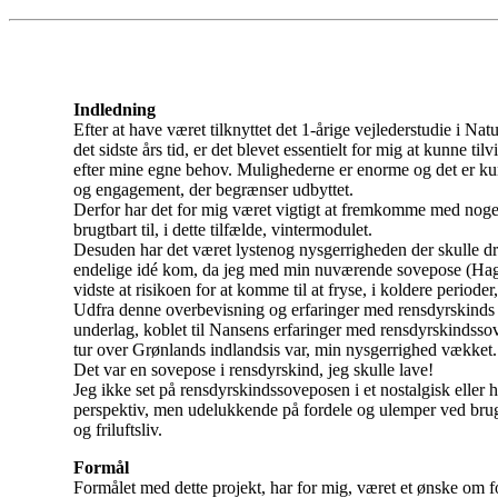
Indledning
Efter at have været tilknyttet det 1-årige vejlederstudie i Natu
det sidste års tid, er det blevet essentielt for mig at kunne til
efter mine egne behov. Mulighederne er enorme og det er ku
og engagement, der begrænser udbyttet.
Derfor har det for mig været vigtigt at fremkomme med noge
brugtbart til, i dette tilfælde, vintermodulet.
Desuden har det været lysten
og nysgerrigheden der skulle d
endelige idé kom, da jeg med min nuværende sovepose (Hag
vidste at risikoen for at komme til at fryse, i koldere perioder,
Udfra denne overbevisning og erfaringer med rensdyrskinds
underlag, koblet til Nansens erfaringer med rensdyrskindsso
tur over Grønlands indlandsis var, min nysgerrighed vækket.
Det var en sovepose i rensdyrskind, jeg skulle lave!
Jeg ikke set på rensdyrskindssoveposen i et nostalgisk eller h
perspektiv, men udelukkende på fordele og ulemper ved brug 
og friluftsliv.
Formål
Formålet med dette projekt, har for mig, været et ønske om 