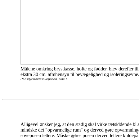
Målene omkring brystkasse, hofte og fødder, blev derefter til
ekstra 30 cm. afmhensyn til bevægelighed og isoleringsevne
Rensdyrskindssoveposen, side 6
Alligevel ønsker jeg, at den stadig skal virke tætsiddende bl.a
mindske det "opvarmelige rum" og derved gøre opvarmningen
soveposen lettere. Måske gøres posen derved lettere kuldepåv