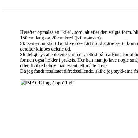
Herefter opmåles en "kile", som, alt efter den valgte form, b
150 cm lang og 20 cm bred (jvf. mønster).
Skitsen er nu klar til at blive overført i fuld størrelse, til bom
derefter klippes delene ud.
Slutteligt sys alle delene sammen, lettest på maskine, for at f
formen også holder i praksis. Her kan man jo lave nogle småj
efter, hvilke behov man eventuelt måtte have.
Da jeg fandt resultatet tilfredsstillende, skilte jeg stykkerne 