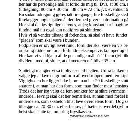
her har de personlige mål at forholde mig til. Dvs. at 38 cm,
(udregning: 80 cm + 30 cm - 38 cm = 72 cm. jvf. eventuelt t
En sådan udregning gøres ialt fire gange, fire forskellige sted
forelægger nogle støttemål der dermed giver en defination p
Her skal det iøvrigt lige nævnes, at jeg konstant har i bagho
fundne mål nu også kan nedføres på skindene!
Hvis vi så vender tilbage til fodenden, så skal vi have funde
"pladen" som skal være i bunden.
Fodpladen er iøvrigt lavet rund, fordi der skal være en vis 
omkring fødderne for at forhindre eksempelvis kramper og d
Her kan vi ved hjælp af de personlige mål på 110 cm (jvf. illu
divideret med pi, slutte, at diameteren må blive 35 cm.
Slutteligt mangler vi så tilblivelsen af hætten. Udfra tanken
valgte jeg at lave en grundform af overkroppen med fem støt
Vigtigheden her ligger ikke i, om man har 20 forskellige stø
snarere i, at man har den form, som man finder mest hensigt
Trods det har jeg valgt de fem punkter for at sikre symmetri, 
underdel. Iøvrigt skal det her bemærkes, at man med fordel 
underdelen, som skabelon til at lave overdelens form. Dog s
tillægge ca. 20-30 cm. efter behov, på hættens overdel (jvf. 
helst skal slutte tæt omkring brystkassen.
Rensdyrskindssoveposen, side
8