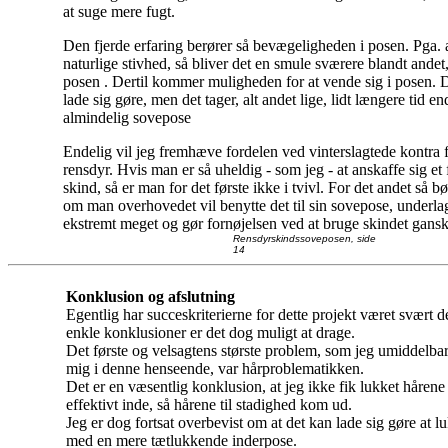
at suge mere fugt.
Den fjerde erfaring berører så bevægeligheden i posen. Pga. 
naturlige stivhed, så bliver det en smule sværere blandt andet,
posen . Dertil kommer muligheden for at vende sig i posen. 
lade sig gøre, men det tager, alt andet lige, lidt længere tid e
almindelig sovepose
Endelig vil jeg fremhæve fordelen ved vinterslagtede kontra 
rensdyr. Hvis man er så uheldig - som jeg - at anskaffe sig et 
skind, så er man for det første ikke i tvivl. For det andet så 
om man overhovedet vil benytte det til sin sovepose, underl
ekstremt meget og gør fornøjelsen ved at bruge skindet gans
Rensdyrskindssoveposen, side
14
Konklusion og afslutning
Egentlig har succeskriterierne for dette projekt været svært 
enkle konklusioner er det dog muligt at drage.
Det første og velsagtens største problem, som jeg umiddelba
mig i denne henseende, var hårproblematikken.
Det er en væsentlig konklusion, at jeg ikke fik lukket hårene 
effektivt inde, så hårene til stadighed kom ud.
Jeg er dog fortsat overbevist om at det kan lade sig gøre at 
med en mere tætlukkende inderpose.