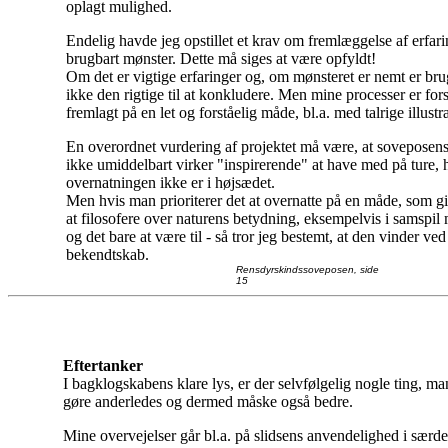
oplagt mulighed.
Endelig havde jeg opstillet et krav om fremlæggelse af erfari
brugbart mønster. Dette må siges at være opfyldt!
Om det er vigtige erfaringer og, om mønsteret er nemt er bru
ikke den rigtige til at konkludere. Men mine processer er fo
fremlagt på en let og forståelig måde, bl.a. med talrige illustra
En overordnet vurdering af projektet må være, at soveposen
ikke umiddelbart virker "inspirerende" at have med på ture, 
overnatningen ikke er i højsædet.
Men hvis man prioriterer det at overnatte på en måde, som g
at filosofere over naturens betydning, eksempelvis i samspi
og det bare at være til - så tror jeg bestemt, at den vinder v
bekendtskab.
Rensdyrskindssoveposen, side
15
Eftertanker
I bagklogskabens klare lys, er der selvfølgelig nogle ting, m
gøre anderledes og dermed måske også bedre.
Mine overvejelser går bl.a. på slidsens anvendelighed i særd