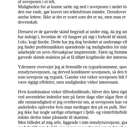
af soveposen i et telt.
Muligheden for at kunne sætte sig ned i soveposen i stedet for
den ene ende, gør kravet om teltets
frirum mindre. Derudover 
anelse lettere. Ikke at det er svært som det er nu, men man er 
dovenskab.
Dernæst er de garvede skind begyndt at undre mig, da jeg um
har indsigt i, hvordan de vil fungere på sigt i forhold til ski
f.eks. kogt linolie. Dette har jeg dog besluttet at undersøge e
jeg finder problematikken spændende og muligheden for mås
udarbejde en sove-/bivuakpose inspirerende. Først og fremme
garvede skinds reaktion på at få tilført kogtlinolie der interes
Ydermere overvejer jeg at fremstille en rygsækrammme, specie
rensdyrsoveposen, og derved kombinere soveposen, så den b
som sovepose og rygsæk. Ganske vist virker soveposen lidt for
være rigtigt effektivt, men muligheden virker interessant.
Hvis kombination virker tilfredsstillende, bliver den først ri
ved anvendelse indenfor ture på færre dage eller sågar flere 
alle omstændighed er jeg overbevist om, at soveposen kan v
anderledes oplevelse hvis man medtager den på en pulk. Her
jeg ikke har nogle særlige erfaringer i fjeld- og vinterfriluftsli
måske derfor mine påstande til skamme.
Men billedet af mig selv, liggende i min rensdyrsovepose, gr