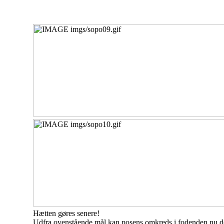
Hætten gøres senere!
Udfra ovenstående mål kan posens omkreds i fodenden nu de