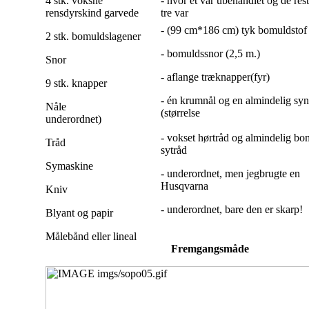
4 stk. voksne
- hvor ét var ubehandlet og de res
rensdyrskind garvede
tre var
- (99 cm*186 cm) tyk bomuldstof
2 stk. bomuldslagener
- bomuldssnor (2,5 m.)
Snor
- aflange træknapper(fyr)
9 stk. knapper
- én krumnål og en almindelig syn
Nåle
(størrelse
underordnet)
- vokset hørtråd og almindelig bo
Tråd
sytråd
Symaskine
- underordnet, men jeg
brugte en
Husqvarna
Kniv
- underordnet, bare den er skarp!
Blyant og papir
Målebånd eller lineal
Fremgangsmåde