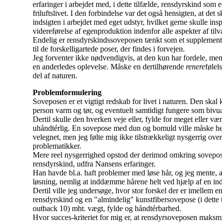
erfaringer i arbejdet med, i dette tilfælde, rensdyrskind som e
friluftslivet. I den forbindelse var det også hensigten, at det s
indsigten i arbejdet med eget udstyr, hvilket gerne skulle inspi
videreførelse af egenproduktion indenfor alle aspekter af tilv
Endelig er rensdyrskindssoveposen tænkt som et supplement el
til de forskelligartede poser, der findes i forvejen.
Jeg forventer ikke nødvendigvis, at den kun har fordele, men
en anderledes oplevelse. Måske en dertilhørende
renere
følel
del af naturen.
Problemformulering
Soveposen er et vigtigt redskab for livet i naturen. Den skal
person varm og tør, og eventuelt samtidigt fungere som bivu
Dertil skulle den hverken veje eller, fylde for meget eller vær
uhåndtérlig. En sovepose med dun og bomuld ville måske h
velegnet, men jeg følte mig ikke tilstrækkeligt nysgerrig ove
problematikker.
Mere reel nysgerrighed opstod der derimod omkring sovepose
rensdyrskind, udfra Nansens erfaringer.
Han havde bl.a. haft problemer med løse hår, og jeg mente, a
løsning, nemlig at inddæmme hårene helt ved hjælp af en in
Dertil ville jeg undersøge, hvor stor forskel der er imellem e
rensdyrskind og en "almindelig" kunstfibersovepose (i dette 
outback 10) mht. vægt, fylde og håndtérbarhed.
Hvor succes-kriteriet for mig er, at rensdyrsoveposen maksm