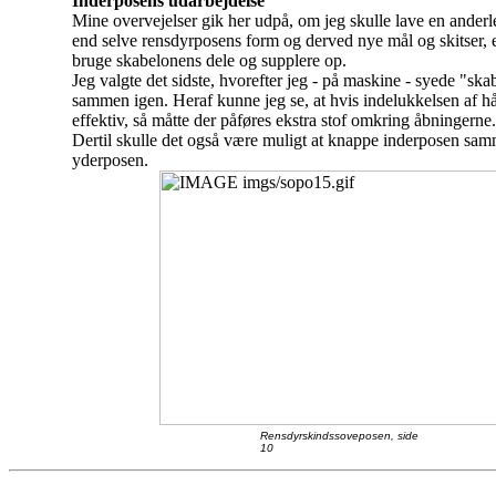
Inderposens udarbejdelse
Mine overvejelser gik her udpå, om jeg skulle lave en ander
end selve rensdyrposens form og derved nye mål og skitser, e
bruge skabelonens dele og supplere op.
Jeg valgte det sidste, hvorefter jeg - på maskine - syede "sk
sammen igen. Heraf kunne jeg se, at hvis indelukkelsen af h
effektiv, så måtte der påføres ekstra stof omkring åbningerne.
Dertil skulle det også være muligt at knappe inderposen s
yderposen.
Rensdyrskindssoveposen, side
10