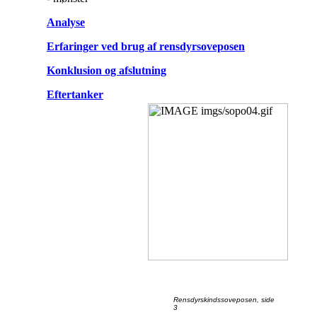
Analyse
Erfaringer ved brug af rensdyrsoveposen
Konklusion og afslutning
Eftertanker
Rensdyrskindssoveposen, side
3