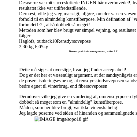
Desværre var mit succeskriterie INGEN hår overhovedet!, hvi
resultatet ikke var utilfredsstillende.
Dernæst, ville jeg vægtmæssigt, afgøre, om der var en væsentl
forhold til en almindelig kunstfiberpose. Min defination af "v
forholdet1:2 , altså dobbelt så meget!
Metoden som her blev brugt var simpel vejning, og resultatet
følger:
Haglöfs, outback10
Rensdyrsovepose
2,30 kg.
6,05kg.
Rensdyrskindssoveposen, side 12
Dette må siges at overstige, hvad jeg finder acceptabelt!
Dog er det her et væsentligt argument, at der sandsynligvis er
de posers isoleringsevne og, at rensdyrskindsoveposen sandsy
bedre egnet til vinterbrug, end fibersoveposen
Derudover ville jeg give en vurdering af, om
rensdyrposen fy
dobbelt så meget som en "almindelig" kunstfiberpose.
Måden, som her blev brugt, var ikke videnskabelig!
Jeg lagde poserne ved siden af hinanden og sammenlignede 