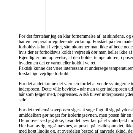
For det første
har jeg en klar fornemmelse af, at skindene, og
har en temperaturregulerende virkning. Forstået på den måde 
forholdsvis lunt i vejret, så
omkommer man ikke af hede nede 
hvis der er forholdsvis koldt i vejret så dør man heller ikke af
Egentlig er min oplevelse, at den holder temperaturen, i pose
hvadenten det er varmt eller koldt i vejret.
Faktisk kunne det være interessant at undersøge temperature
forskellige vejrlige forhold.
For det andet kunne det være en fordel at vende syningerne i
inderposen. Dette ville bevirke - når man tager inderposen ud -
hår som følger med, begrænses. Altså bliver inderposens yder
side!
For det tredje
må soveposen siges at suge fugt til sig på ydersi
umiddelbart gør noget for isoleringsevnen, men posen får en 
Derudover ved jeg ikke, hvad
det bevirker på et vinterfjeld i
Her bør iøvrigt også nævnes, at posen på testtidspunktet, ikk
med kogt linolie og, at overdelen bestod af garvede skind, der e