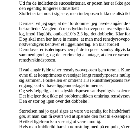
Ud fra de indledende succeskriterier, er posen her er ikke g
den egentlig fungerer udmærket!
Stoffet er tæt nok i sig selv, men inderposen lukkede altså ik
Dernæst vil jeg sige, at de "fordomme" jeg havde angående 
bekræftede. Vægten på rensdyrkindssoveposen overstiger kl
kg, imod Haglöfs, outback10´s 2,3 kg, det dobbelte. Klar for
Dog skal man her have in mente, at man med rensdyrsovepo
nødvendigvis behøver et liggeunderlag. En klar fordel!
Derudover er isoleringsevnen på de to poser sandsynligvis la
sammenlignelig, og det er rimeligt at antage, at den er væsent
rensdyrskindsposen.
Hvad angår fylde taber rensdyrssoveposen igen terræn. Kun
evne til at komprimeres overstiger langt rensdyrposens mulig
sig sammen. Forskellen er omtrent 1:3 i kunstfiberposens fa
engang skal vi have liggeunderlaget in mente.
Og selvfælgelig, at rensdyskindsposen sandsynligvis isolerer
Det hjælper dog ikke på problematikken omkring rensdyrsov
Den er stor og igen over det dobbelte !
Størrelsen må jo også siges at være væsentlig for håndtérbar
gør, at man kan få svært ved at spænde den fast til eksempel
Hvilket ligefrem kan vise sig at være umulig.
Hvis man imidlertid har sin udrustning med på en pulk, så e