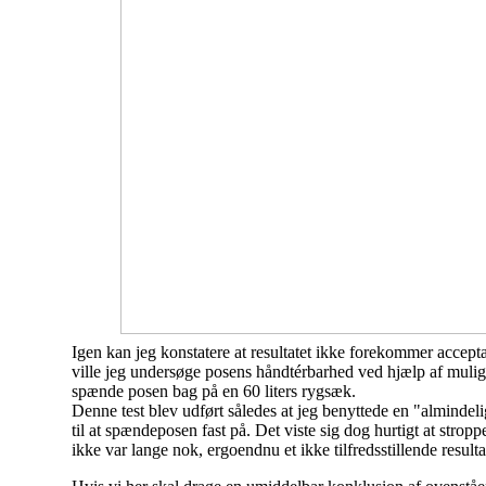
Igen kan jeg konstatere at resultatet ikke forekommer accepta
ville jeg undersøge posens håndtérbarhed ved hjælp af mulig
spænde posen bag på en 60 liters rygsæk.
Denne test blev udført således at jeg benyttede en "almindel
til at spænde
posen fast på. Det viste sig dog hurtigt at stropp
ikke var lange nok, ergo
endnu et ikke tilfredsstillende resulta