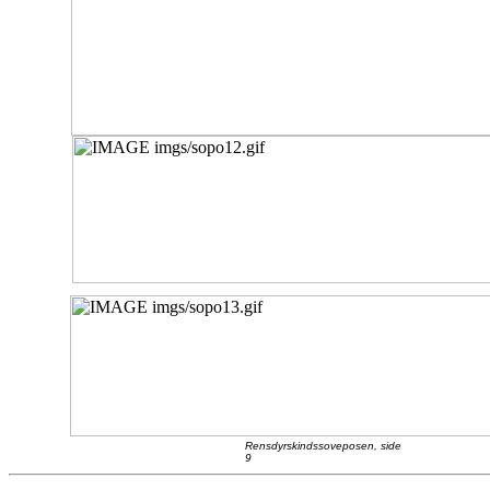
Rensdyrskindssoveposen, side
9