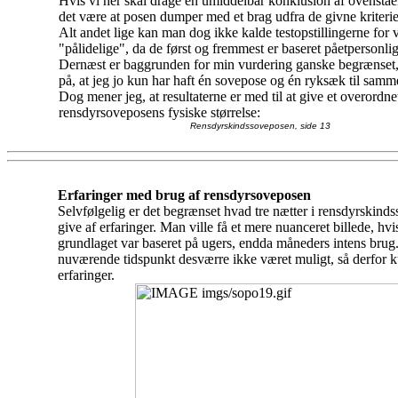
Hvis vi her skal drage en umiddelbar konklusion af ovenståe
det være at posen dumper med et brag udfra de givne kriterie
Alt andet lige kan man dog ikke kalde testopstillingerne for
"pålidelige", da de først og fremmest er baseret på
et
personlig
Dernæst er baggrunden for min vurdering ganske begrænset,
på, at jeg jo kun har haft én sovepose og én ryksæk til samm
Dog mener jeg, at resultaterne er med til at give et overordnet
rensdyrsoveposens fysiske størrelse:
Rensdyrskindssoveposen, side 13
Erfaringer med brug af rensdyrsoveposen
Selvfølgelig er det begrænset hvad tre nætter i rensdyrskin
give af erfaringer. Man ville få et mere nuanceret billede, hvi
grundlaget var baseret på ugers, endda måneders intens brug.
nuværende tidspunkt desværre ikke været muligt, så derfor ku
erfaringer.