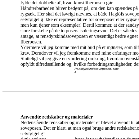
fylde det dobbelte af, hvad kunstfiberposen gør.
Håndterbarheden bliver bedømt på, om den kan spændes på 
rygsæk. Her skal det iøvrigt nævnes, at både Haglöfs sovep
selvfølgelig ikke er repræsentative for soveposer eller rygsæ
men kun tjener som eksempler! Dertil kommer, at der sandsy
store forskelle på de to posers isoleringsevne. Det er således
antage, at rensdyrskindssoveposen er væsentligt bedre egnet 
fiberposen.
Ydermere vil jeg komme med mit bud på et mønster, som tilfr
krav. Derudover vil jeg fremkomme med mine erfaringer med 
Slutteligt vil jeg give en vurdering omkring, hvordan ovenstå
opfyldt tilfredsstillende og, hvilke forbedringsmuligheder, der 
Rensdyrskindssoveposen, side
4
Anvendte redskaber og materialer
Nedenstående redskaber og materialer er blevet anvendt til at
soveposen. Det er klart, at man også bruge andre redskaber.o
selvfølgelig!