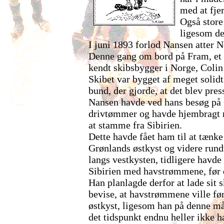
med at fje
Også store
ligesom de
I juni 1893 forlod Nansen atter N
Denne gang om bord på Fram, et s
kendt skibsbygger i Norge, Colin
Skibet var bygget af meget solid
bund, der gjorde, at det blev pre
Nansen havde ved hans besøg på 
drivtømmer og havde hjembragt nog
at stamme fra Sibirien.
Dette havde fået ham til at tænke
Grønlands østkyst og videre rund
langs vestkysten, tidligere havd
Sibirien med havstrømmene, før 
Han planlagde derfor at lade sit s
bevise, at havstrømmene ville fø
østkyst, ligesom han på denne må
det tidspunkt endnu heller ikke 