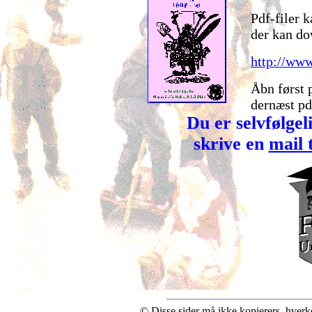
Pdf-filer 
der kan do
http://www
Åbn først 
dernæst pd
Du er selvfølgel
skrive en
mail t
© Disse sider må ikke kopierers, hverken 