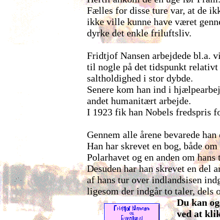
Fælles for disse ture var, at de ik
ikke ville kunne have været genne
dyrke det enkle friluftsliv.
Fridtjof Nansen arbejdede bl.a. 
til nogle på det tidspunkt relativ
saltholdighed i stor dybde.
Senere kom han ind i hjælpearbej
andet humanitært arbejde.
I 1923 fik han Nobels fredspris fo
Gennem alle årene bevarede han en
Han har skrevet en bog, både om 
Polarhavet og en anden om hans t
Desuden har han skrevet en del ar
af hans tur over indlandsisen indg
ligesom der indgår to taler, dels 
Du kan o
ved at kli