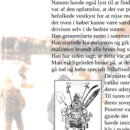
Nansen havde også lyst til at fin
var af den opfattelse, at det var p
befolkede vestkyst for at rejse m
det oven i købet kunne være særd
drivisen selv i de bedste somre.
Han gennemførte turen i somme
Han startede fra østkysten og gik
realiteten brændt alle broer bag s
Han har siden sagt, at dette var a
Man må ligeledes huske på, at det
gå ind og købe specielt friluftsud
De måtte d
række områ
deres udsty
Til turen o
deres sove
Poserne var
gjorde det
havde imid
hår i made