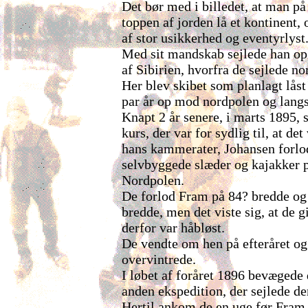
Det bør med i billedet, at man på
toppen af jorden lå et kontinent,
af stor usikkerhed og eventyrlyst
Med sit mandskab sejlede han op
af Sibirien, hvorfra de sejlede no
Her blev skibet som planlagt låst
par år op mod nordpolen og lang
Knapt 2 år senere, i marts 1895, st
kurs, der var for sydlig til, at d
hans kammerater, Johansen forlod
selvbyggede slæder og kajakker p
Nordpolen.
De forlod Fram på 84? bredde og
bredde, men det viste sig, at de
derfor var håbløst.
De vendte om hen på efteråret og
overvintrede.
I løbet af foråret 1896 bevægede
anden ekspedition, der sejlede de
Hertil ankom de en uge før Fram