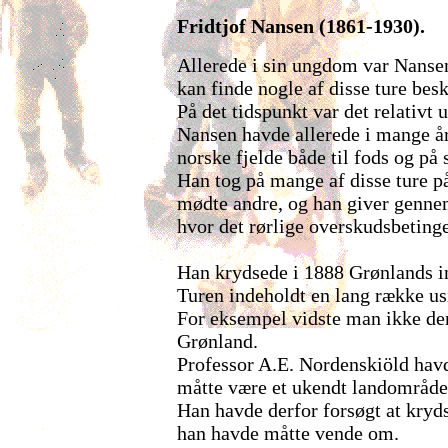
Fridtjof Nansen (1861-1930).
Allerede i sin ungdom var Nansen
kan finde nogle af disse ture beskr
På det tidspunkt var det relativt 
Nansen havde allerede i mange år 
norske fjelde både til fods og på 
Han tog på mange af disse ture p
mødte andre, og han giver gennem 
hvor det rørlige overskudsbetinged
Han krydsede i 1888 Grønlands in
Turen indeholdt en lang række u
For eksempel vidste man ikke den
Grønland.
Professor A.E. Nordenskiöld havde
måtte være et ukendt landområde
Han havde derfor forsøgt at kryd
han havde måtte vende om.