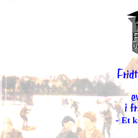
-
Et k