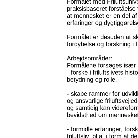
Formålet med Friluftsunive
praksisbaseret forståelse 
at mennesket er en del af
erfaringer og dygtiggørelse 
Formålet er desuden at s
fordybelse og forskning i fri
Arbejdsområder:
Formålene forsøges især 
- forske i friluftslivets his
betydning og rolle.
- skabe rammer for udvik
og ansvarlige friluftsvejle
og samtidig kan viderefo
bevidsthed om menneskets 
- formidle erfaringer, fors
friluftsliv, bl.a. i form af 