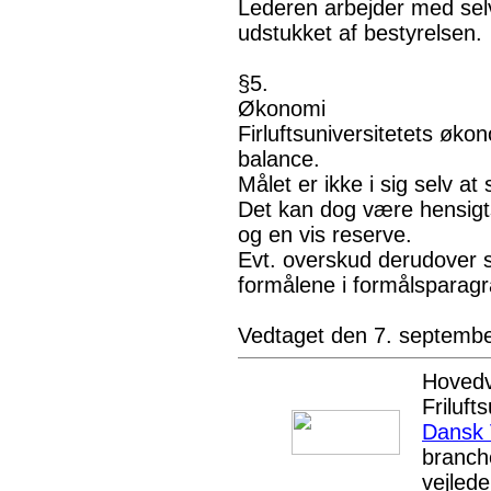
Lederen arbejder med sel
udstukket af bestyrelsen.
§5.
Økonomi
Firluftsuniversitetets ø
balance.
Målet er ikke i sig selv at
Det kan dog være hensigts
og en vis reserve.
Evt. overskud derudover sk
formålene i formålsparagr
Vedtaget den 7. septemb
Hovedv
Friluft
Dansk 
branche
vejleder