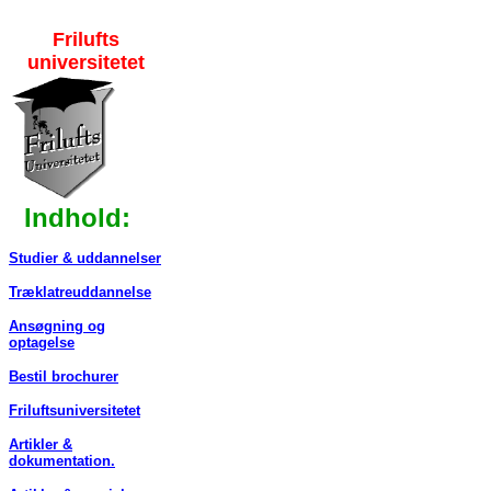
Frilufts
universitetet
Indhold:
Studier & uddannelser
Træklatreuddannelse
Ansøgning og
optagelse
Bestil brochurer
Friluftsuniversitetet
Artikler &
dokumentation.